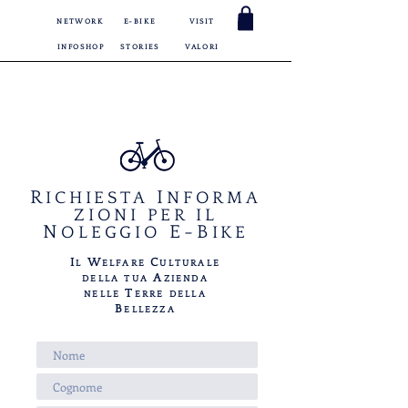
NETWORK
E-BIKE
VISIT
INFOSHOP
STORIES
VALORI
CORPORATE
R
I
ICHIESTA
NFORMA
ZIONI
PER IL
N
E-B
OLEGGIO
IKE
I
W
C
L
ELFARE
ULTURALE
A
DELLA TUA
ZIENDA
T
NELLE
ERRE
DELLA
B
ELLEZZA