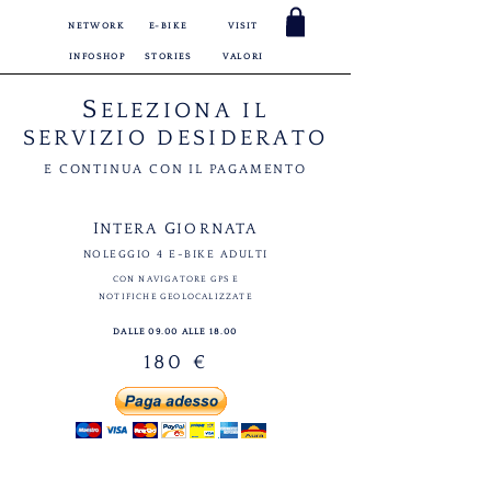
NETWORK
E-BIKE
VISIT
INFOSHOP
STORIES
VALORI
S
ELEZIONA IL
SERVIZIO DESIDERATO
E CONTINUA CON IL PAGAMENTO
I
G
NTERA
IORNATA
NOLEGGIO 4 E-BIKE ADULTI
CON NAVIGATORE GPS E
NOTIFICHE GEOLOCALIZZATE
DALLE 09.00 ALLE 18.00
180 €