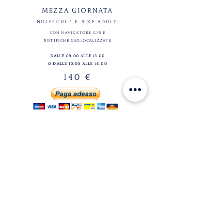
M
G
EZZA
IORNATA
NOLEGGIO 4 E-BIKE ADULTI
CON NAVIGATORE GPS E
NOTIFICHE GEOLOCALIZZATE
DALLE 09.00 ALLE 13.00
O DALLE 13.00 ALLE 18.00
140 €
© 2026 Palladian Routes
by the Project Management of Rete
Itinerari Palladiani / Palladian Routes
Company Network
& Partner Companies
email:
info@palladianroutes.com
pec:
palladianroutes@legalmail.it
tel:
+39.0444.1270212
fax:
+39.0444.1270213
P.IVA
04187140241
Quartier generale:
Palazzo Valmarana Braga
Corso Fogazzaro 16
36100 Vicenza,
Italia
Lun-Dom
09.00-18.00
(Mar-Ott)
Lun-Ven
09.00-18.00
(Nov-Feb)